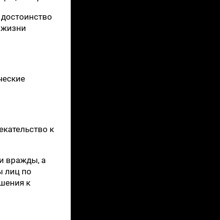
и достоинство
 жизни
ческие
екательство к
и вражды, а
ы лиц по
ошения к