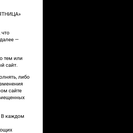
ПЯТНИЦА»
 что
далее —
о тем или
й сайт.
олнять, либо
изменения
ном сайте
азмещенных
. В каждом
ующих