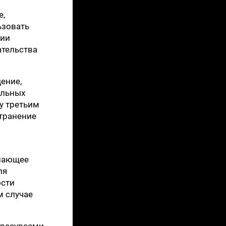
е,
ьзовать
вии
ательства
ение,
ельных
у третьим
транение
ушающее
ля
ости
м случае
 ресурсами