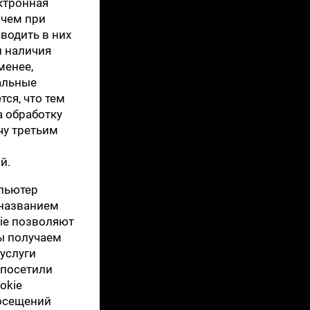
ктронная
 чем при
водить в них
и наличия
менее,
альные
ся, что тем
 обработку
чу третьим
й.
мпьютер
 названием
kie позволяют
ы получаем
услуги
 посетили
okie
посещений