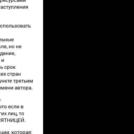
наступления
использовать
льные
ле, но не
дение,
 и
ь срок
ех стран
ункте третьим
имени автора.
е
что если в
их лиц, то
 ПЯТНИЦЕЙ.
ции, которая: