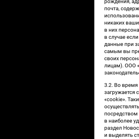
рождения, ад
почта, содер
использовани
никаких ваши
в них персон
в случае есл
данные при за
самым вы пре
своих персон
лицам). ООО 
законодатель
3.2. Во врем
загружается 
«cookie». Та
осуществлять
посредством 
в наиболее уд
раздел Новос
и выделять с