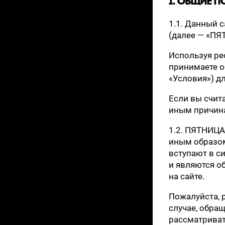
1. ОБЩИЕ 
1.1. Данный 
(далее — «ПЯ
Используя ре
принимаете о
«Условия») дл
Если вы счит
иным причина
1.2. ПЯТНИЦА
иным образом
вступают в с
и являются о
на сайте.
Пожалуйста, 
случае, обра
рассматрива