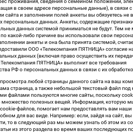
рес проживания, сведения о семейном положении, эле
жащая в своем адресе персональные данные), в связи с
и сайта и заполнении полей анкеты вы обязуетесь не в
х персональных данных. Анкеты, содержащие признак
альных данных системой приниматься не будут. Тем не 
и по какой-либо причине вы использовали свои персон
полнении анкеты и она была принята системой, считает
доставили ООО «Телекомпания ПЯТНИЦА» согласие на
альных данных (включая право осуществить их переда
«Телекомпания ПЯТНИЦА» выполнит все требования
ства РФ о персональных данных в связи с их обработко
я просмотра любой страницы данного сайта на ваш ко
сама страница, а также небольшой текстовый файл под
кими файлами пользуются многие сайты, поскольку coo
 множество полезных вещей. Информация, которую м
cookie-файлов, помогает нам предоставлять вам наши 
обном для вас виде. Например: если, зайдя на сайт, вы
ти, то в следующий раз мы можем узнать об этом из co
татьи из этого раздела во время ваших последующих 