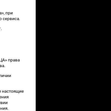
а», при
о сервиса.
.
ЦА» права
ва.
личии
е настоящие
ения
твии
ния.