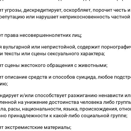
ит угрозы, дискредитирует, оскорбляет, порочит честь 
репутацию или нарушает неприкосновенность частной
ает права несовершеннолетних лиц;
тся вульгарной или непристойной, содержит порнографи
и тексты или сцены сексуального характера;
жит сцены жестокого обращения с животными;
ит описание средств и способов суицида, любое подстр
ию;
гандирует и/или способствует разжиганию ненависти ил
ленной на унижение достоинства человека либо групп
ла, расы, национальности, языка, происхождения, отн
авно принадлежности к какой-либо социальной группе;
жит экстремистские материалы;