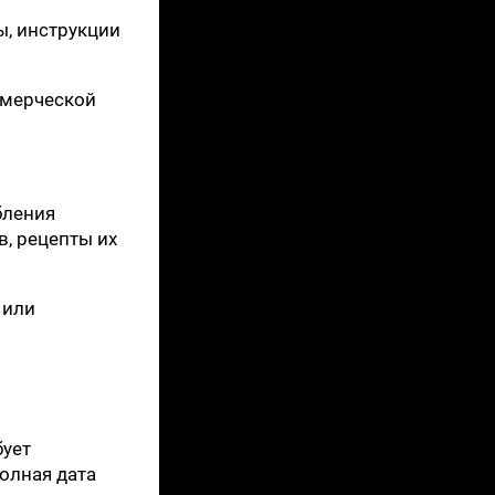
ы, инструкции
ммерческой
бления
, рецепты их
 или
бует
олная дата