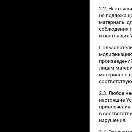
2.2. Настоящ
не подлежаще
материалы дл
соблюдения п
и настоящих 
Пользователь
модификацию,
произведений
лицам матери
материалов в 
соответству
2.3. Любое н
настоящие Ус
привлечения 
в соответств
нарушения.
2.4. Ознаком