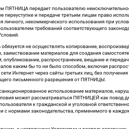
им ПЯТНИЦА передает пользователю неисключительно
е переуступке и передаче третьим лицам право испол
я личного, некоммерческого использования при усло
ользователем требований соответствующего законод
Условий.
 обязуется не осуществлять копирование, воспроизвед
 заимствование материалов для создания самостоят
, опубликование, распространение, вещание и передач
алов каким бы то ни было способом, включая распрос
сети Интернет через сайты третьих лиц, без получения
ющего письменного разрешения от ПЯТНИЦЫ.
есанкционированное использование материалов, нар
ловия может рассматриваться ПЯТНИЦЕЙ как повод д
пользователя к гражданской и уголовной ответственн
ии с нормами законодательства, применимого в каждо
ившись с настоящими Условиями и воспользовавшись