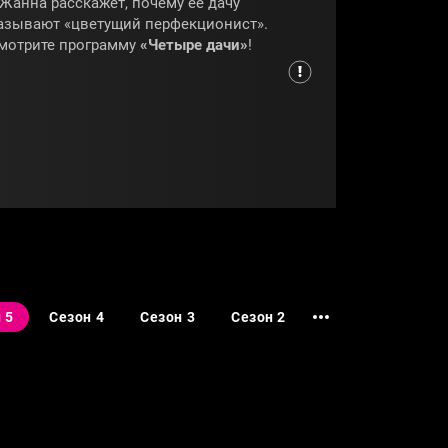
 Жанна расскажет, почему её дачу
азывают «цветущий перфекционист».
мотрите программу
«Четыре дачи»
!
 5
Сезон 4
Сезон 3
Сезон 2