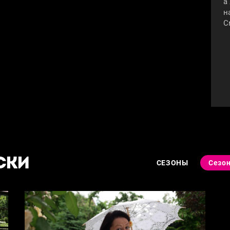
а
н
С
СКИ
СЕЗОНЫ
Сезон