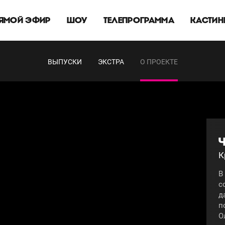
ЯМОЙ ЭФИР
ШОУ
ТЕЛЕПРОГРАММА
КАСТИН
ВЫПУСКИ
ЭКСТРА
О ПРОЕКТЕ
Ч
К
В
с
д
п
О