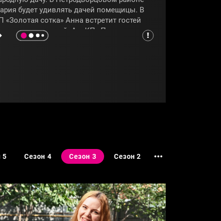
ария будет удивлять дачей помещицы. В
П «Золотая сотка» Анна встретит гостей
а даче впечатлений. А в КП «Петровские
ады» Мария будет радовать соперниц
веточным королевством. Как участницы
ценят гостеприимство друг друга, узнаем
з программы
«Четыре дачи»
.
САНКТПЕТЕРБУРГ
#ЧЕТЫРЕДАЧИ
 5
Сезон 4
Сезон 3
Сезон 2