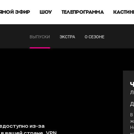
ЯМОЙ ЭФИР
ШОУ
ТЕЛЕПРОГРАММА
КАСТИН
ВЫПУСКИ
ЭКСТРА
О СЕЗОНЕ
Ч
Л
Д
В
ж
Н
н