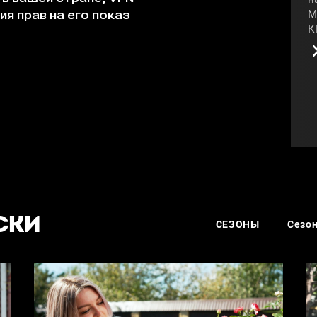
М
К
н
с
ц
о
и
#
СКИ
СЕЗОНЫ
Сезон