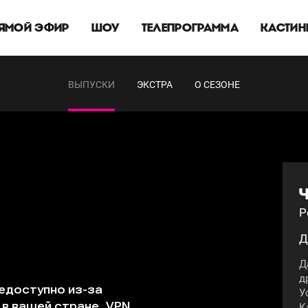
ЯМОЙ ЭФИР
ШОУ
ТЕЛЕПРОГРАММА
КАСТИН
ВЫПУСКИ
ЭКСТРА
О СЕЗОНЕ
Ч
Р
Д
Д
д
У
К