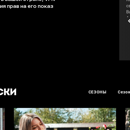
с
В
А
у
с
«
#
СКИ
СЕЗОНЫ
Сезон