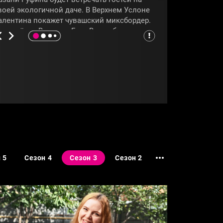
воей экологичной даче. В Верхнем Услоне
алентина покажет чувашский миксбордер.
 в посёлке Высокая Гора Влада будет
дивлять татарским провансом. Огороды и
ады Татарстана покажет программа
Четыре дачи»
.
ТАТАРСТАН
#ЧЕТЫРЕДАЧИ
 5
Сезон 4
Сезон 3
Сезон 2