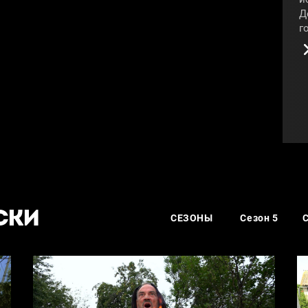
Д
г
л
п
с
А
у
к
п
«
#
СКИ
СЕЗОНЫ
Сезон 5