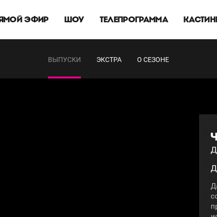
ЯМОЙ ЭФИР
ШОУ
ТЕЛЕПРОГРАММА
КАСТИН
ВЫПУСКИ
ЭКСТРА
О СЕЗОНЕ
Ч
Д
Д
Д
с
п
и