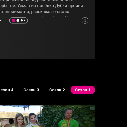
ербенте. Усман из посёлка Дубки проявит
остеприимство, расскажет о своих
ошадях и покажет дубовый лес. Камалдин
ригласит соперников в село Миатли на
вою дачу, усыпанную сочными персиками.
 Патимат из села Кардоновка попробует
дивить своей ароматной фазендой с
расивыми розами. Какими лайфхаками
оделятся участники, узнаем из программы
Четыре дачи»
.
ДАГЕСТАН
#ДЕРБЕНТ
Сезон 4
Сезон 3
Сезон 2
Сезон 1